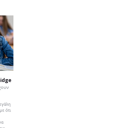
idge
χουν
μεγάλη
με ότι
να